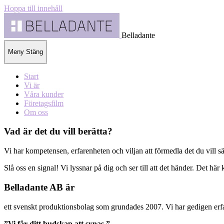
Hoppa till innehåll
Belladante
Meny
Stäng
Start
Vi är
Våra kunder
Företagsfilm
Om oss
Vad är det du vill berätta?
Vi har kompetensen, erfarenheten och viljan att förmedla det du vill säga
Slå oss en signal! Vi lyssnar på dig och ser till att det händer. Det hä
Belladante AB är
ett svenskt produktionsbolag som grundades 2007. Vi har gedigen erfare
”Vi får ditt budskap att synas.”