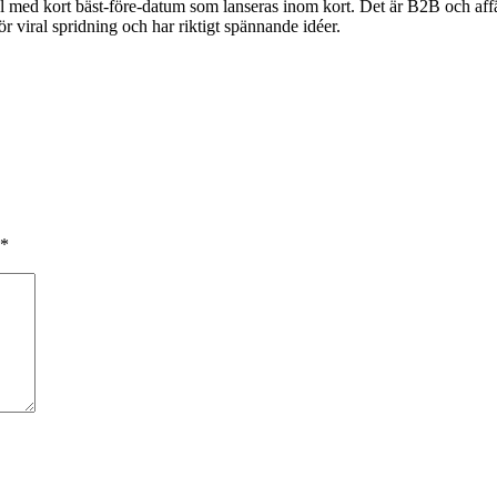
el med kort bäst-före-datum som lanseras inom kort. Det är B2B och aff
r viral spridning och har riktigt spännande idéer.
*