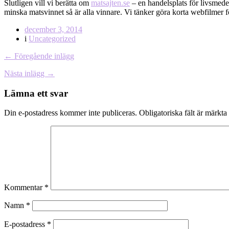
Slutligen vill vi berätta om
matsajten.se
– en handelsplats för livsmed
minska matsvinnet så är alla vinnare. Vi tänker göra korta webfilmer fö
december 3, 2014
i
Uncategorized
← Föregående inlägg
Nästa inlägg →
Lämna ett svar
Din e-postadress kommer inte publiceras.
Obligatoriska fält är märkta
Kommentar
*
Namn
*
E-postadress
*