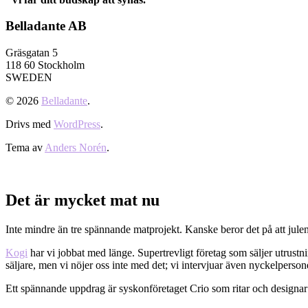
Belladante AB
Gräsgatan 5
118 60 Stockholm
SWEDEN
© 2026
Belladante
.
Drivs med
WordPress
.
Tema av
Anders Norén
.
Det är mycket mat nu
Inte mindre än tre spännande matprojekt. Kanske beror det på att jule
Kogi
har vi jobbat med länge. Supertrevligt företag som säljer utrust
säljare, men vi nöjer oss inte med det; vi intervjuar även nyckelperso
Ett spännande uppdrag är syskonföretaget Crio som ritar och designar 