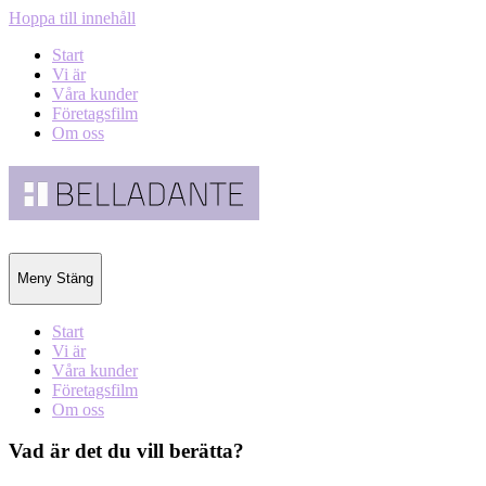
Hoppa till innehåll
Start
Vi är
Våra kunder
Företagsfilm
Om oss
Belladante
Meny
Stäng
Start
Vi är
Våra kunder
Företagsfilm
Om oss
Vad är det du vill berätta?