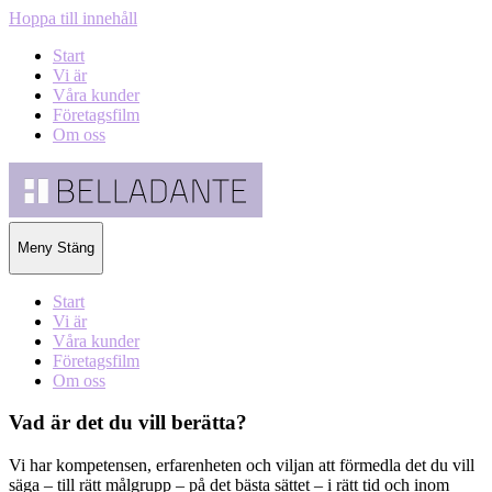
Hoppa till innehåll
Start
Vi är
Våra kunder
Företagsfilm
Om oss
Belladante
Meny
Stäng
Start
Vi är
Våra kunder
Företagsfilm
Om oss
Vad är det du vill berätta?
Vi har kompetensen, erfarenheten och viljan att förmedla det du vill
säga – till rätt målgrupp – på det bästa sättet – i rätt tid och inom